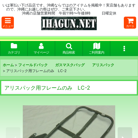
いは軍払い下げ品店です。沖縄ならではのアイテムを掲載中！実店舗もあります
ので、沖縄にお越しの祭はぜひ、ご来店下さい。
沖縄の店舗営業時間 午前11時〜午後8時 日曜定休
メニュー
カート
カテゴリ
マイページ
商品検索
ご利用案内
ホーム
>
フィールドパック ガスマスクバッグ アリスパック
>
アリスパック用フレームのみ LC-2
アリスパック用フレームのみ LC-2