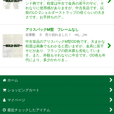
ンド柄です。程度は中古で金具の若干のサビ、そ
れなりに使用感がありますが、中古良品です。以
前のLC-2ショルダーストラップの倍ぐらいの大き
さです。お手持ちのア…
アリスパックM型 フレームなし
在庫数 0 売り切れました！ m(_ _)m
中古並品のアリスパックM型OD色です。大まかな
程度は画像でもわかると思いますが、金具に若干
サビがあり、フラップの防水膜も劣化していま
す。また、外観もそれなりに中古です。OD色も年
代により、多少かわりま…
ホーム
ショッピングカート
マイページ
最近チェックしたアイテム