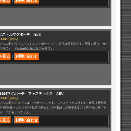
｜
ピストルマグポーチ ABU
3,000円
(税込)
のABU柄のダブルピストルマグポーチです。程度は極上品です。画像の通り、カイ
内蔵です。 商品画像は極上品の画像です。
｜
ルM4マグポーチ ファステックス ABU
3,000円
(税込)
のABU柄のトリプルM4マグポーチ？です。ファステックス付です。程度は新品同
M4用30連マガジンを3本収納で来ます。3本収納して若干余るので何か他のモノを
ポーチかもしれません。…
｜