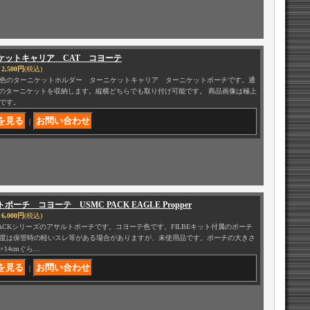
ケットキャリア CAT コヨーテ
2,500円
(税込)
色のターニケットホルダー ターニケットキャリア ターニケットポーチです。通
製のターニケットを収納します。縦横どちらでも取り付け可能です。 商品画像は極上
です。
｜
ポーチ コヨーテ USMC PACK EAGLE Propper
6,000円
(税込)
 PACKシリーズのアサルトポーチです。コヨーテ色です。FILBEキット付属のポーチ
度は保管時の軽いスレ等がある場合がありますが、未使用品です。ポーチの大きさ
5×14cmぐら…
｜