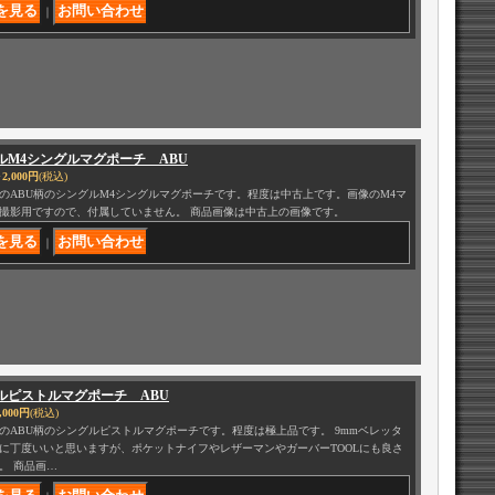
｜
ルM4シングルマグポーチ ABU
2,000円
(税込)
のABU柄のシングルM4シングルマグポーチです。程度は中古上です。画像のM4マ
撮影用ですので、付属していません。 商品画像は中古上の画像です。
｜
ルピストルマグポーチ ABU
,000円
(税込)
のABU柄のシングルピストルマグポーチです。程度は極上品です。 9mmベレッタ
に丁度いいと思いますが、ポケットナイフやレザーマンやガーバーTOOLにも良さ
。 商品画…