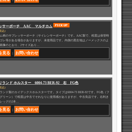
ッサーポーチ AAC マルチカム
税込)
ム柄のサプレッサーポーチ（サイレンサーポーチ）です。AAC製で、程度は保管時
ゴレ等がある場合がありますが、未使用品です。内側の黒生地はノーメックスのよ
画像のとおり、2サイズあり…
｜
ランド ホルスター 6004-73 BER-92 右 FG色
税込)
ランド製のカイデックスホルスターです。タイプは6004-73 BER-92です。FG色（フ
グリーン）で程度は中古でそれなりに使用感がありますが、中古良品です。右利き
レッグの2本…
｜