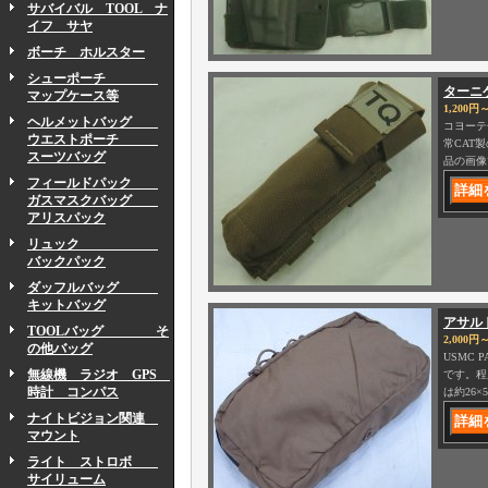
サバイバル TOOL ナ
イフ サヤ
ボーチ ホルスター
シューポーチ
ターニ
マップケース等
1,200円～
ヘルメットバッグ
コヨーテ
ウエストポーチ
常CAT
スーツバッグ
品の画像
フィールドパック
ガスマスクバッグ
アリスパック
リュック
バックパック
ダッフルバッグ
キットバッグ
アサルト
TOOLバッグ そ
2,000円～
の他バッグ
USMC
無線機 ラジオ GPS
です。程
時計 コンパス
は約26×
ナイトビジョン関連
マウント
ライト ストロボ
サイリューム