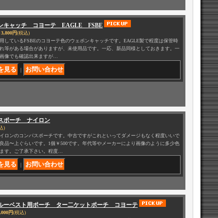
ンキャッチ コヨーテ EAGLE FSBE
3,800円
(税込)
用しているFSBEのコヨーテ色のウェポンキャッチです。EAGLE製で程度は保管時
れ等がある場合がありますが、未使用品です。一応、新品同様としておきます。一
画像でも確認出来ますが…
｜
スポーチ ナイロン
込)
イロンのコンパスポーチです。中古ですがこれといってダメージもなく程度いいで
良品〜上ぐらいです。1個￥500です。年代等やメーカーにより画像のように多少色
ます。ご了承下さい。程度…
｜
ルーベスト用ポーチ ター二ケットポーチ コヨーテ
,000円
(税込)