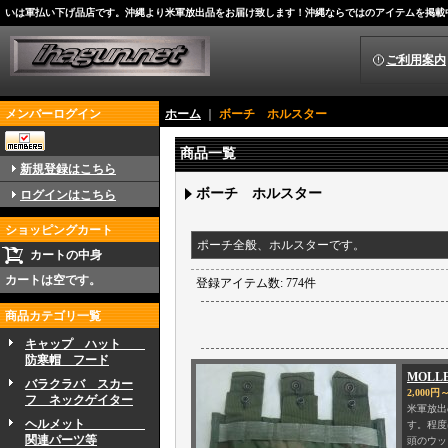
いは軍払い下げ品店です。沖縄より米軍放出品をお届け致します！沖縄ならではのアイテムを掲載
ご利用案内
メンバーログイン
ホーム
｜
ボーチ ホルスター
商品一覧
新規登録はこちら
ボーチ ホルスター
ログインはこちら
ショッピングカート
ポーチ全般、ホルスターです。
カートの中身
カートは空です。
登録アイテム数
:
774件
商品カテゴリ一覧
キャップ ハット
防寒帽 フード
MOL
バラクラバ スカー
2,000円～
フ ネックゲイター
米軍放出
ヘルメット
す。程度
関連パーツ等
頭のウッ