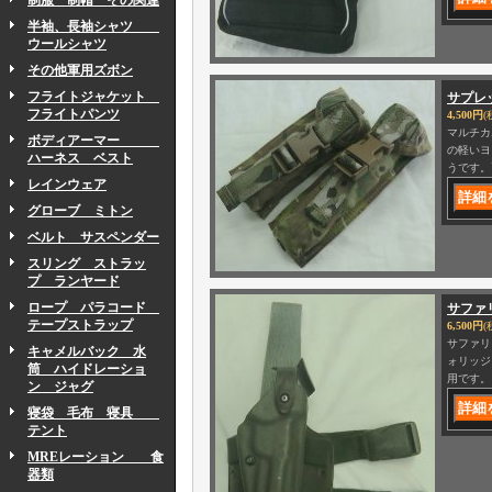
制服 制帽 その関連
半袖、長袖シャツ
ウールシャツ
その他軍用ズボン
フライトジャケット
サプレ
フライトパンツ
4,500円
(
マルチカ
ボディアーマー
の軽いヨ
ハーネス ベスト
うです。
レインウェア
グローブ ミトン
ベルト サスペンダー
スリング ストラッ
プ ランヤード
ロープ パラコード
サファリ
テープストラップ
6,500円
(
サファリ
キャメルバック 水
ォリッジ
筒 ハイドレーショ
用です。
ン ジャグ
寝袋 毛布 寝具
テント
MREレーション 食
器類