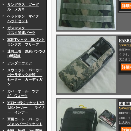
サングラス ゴーグ
ル メガネ
ヘッドホン マイク
ヘッドセット
ガスマスク
マスク関連パーツ
軍用Tシャツ 短パント
HARR
ランクス ブリーフ
3,500円
(
米軍放出
迷彩上着 迷彩パンツO
うです。
D戦闘服
大きさは約
アンダーウェア
スウェット パーカー
ポーラテック衣類
セーター カーディガ
ン
カバーオール ツナ
ギ Gスーツ
M43〜.65ジャケットM5
BHI 
1.65パーカー ライナ
5,000円
(
ー インナー
BHIの
18cm
軍用コート パーカー
は丈夫な
ジャンパージャケット