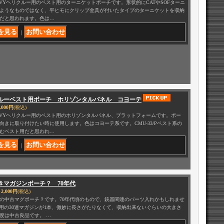
AVYヘリクルー用のベスト用のターニケットポーチです。形状的にCATやSOFターニ
ようなものではなく、平ヒモにクリップ金具が付いたタイプのターニケットを収納
だと思われます。色は…
｜
ルーベスト用ポーチ ホリゾンタルパネル コヨーテ
,000円
(税込)
AVYヘリクルー用のベスト用のホリゾンタルパネル、プラットフォームです。ポー
向きに取り付けたい時に使用します。色はコヨーテ系です。CMU-33/Pベスト系の
むベスト用だと思われ…
｜
きマガジンポーチ？ 70年代
2,000円
(税込)
の中古マグポーチ？です。70年代頃のもので、銃器関連のパーツ入れかもしれませ
6用の30連マガジンが1本、微妙に長さがたりなくて、収納出来ないぐらいの大きさ
度は中古良品です。 …