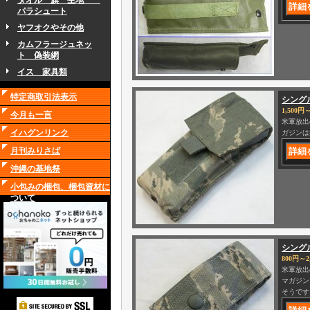
タオル 旗 生地
パラシュート
ヤフオクやその他
カムフラージュネッ
ト 偽装網
イス 家具類
特定商取引法表示
シング
1,500円～
今月も一言
米軍放出
イハグンリンク
ガジンは
月刊みりさば
沖縄の基地祭
小包みの梱包、梱包資材に
ついて
シング
800円～2
米軍放出
マガジン
そうです