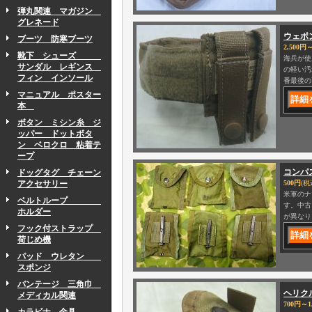
弾丸関連 マガジン
グレネード
ウェポ
ブーツ 防寒ブーツ
2,500円～
靴下 シューズ
海兵が使
サンダル レギンス
の軽い汚
フィン インソール
番最後の
マニュアル ポスター
本
ボタン ミシン糸 ジ
ッパー ドットボタ
ン ベロクロ 粘着テ
ープ
コンパ
ドッグタグ チェーン
アクセサリー
500円
(税
米軍のナ
ベルトループ
す。中古
ホルダー
が異なり
フック付ストラップ
荷じめ機
パッド ウレタン
スポンジ
バンテージ 三角巾
ヘリク
メディカル関連
700円～1