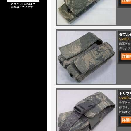
ダブル
1,500円～
米軍放出
デックス
トリプ
1,500円～
米軍放出
様です。
収納する