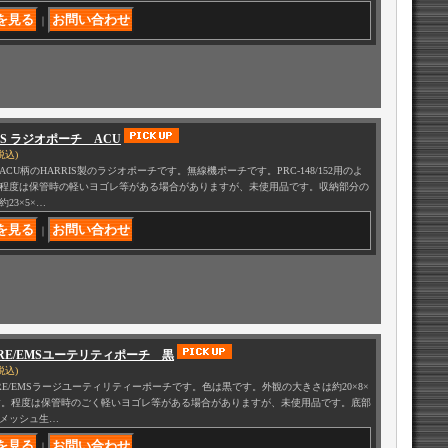
｜
IS ラジオポーチ ACU
税込)
ACU柄のHARRIS製のラジオポーチです。無線機ポーチです。PRC-148/152用のよ
程度は保管時の軽いヨゴレ等がある場合がありますが、未使用品です。収納部分の
23×5×…
｜
FIRE/EMSユーテリティポーチ 黒
税込)
FIRE/EMSラージユーティリティーポーチです。色は黒です。外観の大きさは約20×8×
です。程度は保管時のごく軽いヨゴレ等がある場合がありますが、未使用品です。底部
メッシュ生…
｜