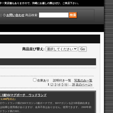
中！実店舗もありますので、沖縄にお越しの際はぜひ、ご来店下さい。
｜
お問い合わせ
商品検索
:
商品並び替え
:
在庫あり
説明付き一覧
写真のみ一覧
1
|
2
|
3
|
4
|
5
|
6
|
...
39
次のページ
»
LE 3連M4マグポーチ ウッドランド
3,500円
(税込)
のウッドランド柄のM4マガジン3連ポーチです。M4マガジンを計3本収納出来ま
は結構な使用感がありますが、金具不良はありません。使用できます。 2000年初
ドランド柄のMO…