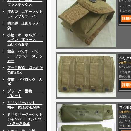
カラビナ 金具
MCやN
ファステックス
ケットの
するもの
浮き袋 エアーマット
ライフプリザーバ
防水袋 圧縮サック
袋
小物 キーホルダー
コイン IDケース
ぬいぐるみ等
勲章 バッチ パッ
チ ワッペン ステッ
ヘリク
カー
700円～1
アーモBOX 箱ものそ
MCやN
の他BOX
チ等を横
流れを組
錠前 パドロック カ
ギ
プラーク 置物
プレート
ミリタリーハット
ゴム引
帽子 PX品や私物等
1,000円～
ミリタリージャケット
米軍放出
ジャンパー Tシャツ
ん。M1
PX品や私物等
です。程