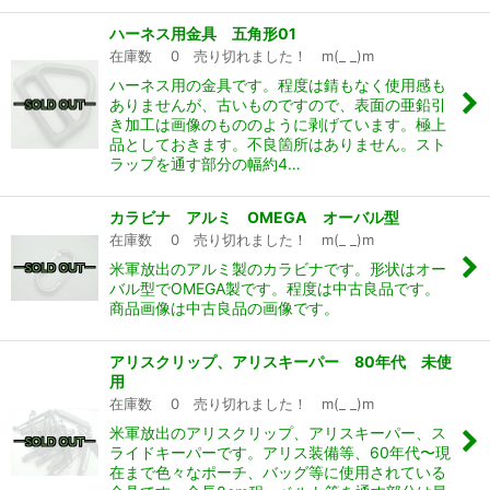
ハーネス用金具 五角形01
在庫数 0 売り切れました！ m(_ _)m
ハーネス用の金具です。程度は錆もなく使用感も
ありませんが、古いものですので、表面の亜鉛引
き加工は画像のもののように剥げています。極上
品としておきます。不良箇所はありません。スト
ラップを通す部分の幅約4…
カラビナ アルミ OMEGA オーバル型
在庫数 0 売り切れました！ m(_ _)m
米軍放出のアルミ製のカラビナです。形状はオー
バル型でOMEGA製です。程度は中古良品です。
商品画像は中古良品の画像です。
アリスクリップ、アリスキーパー 80年代 未使
用
在庫数 0 売り切れました！ m(_ _)m
米軍放出のアリスクリップ、アリスキーパー、ス
ライドキーパーです。アリス装備等、60年代〜現
在まで色々なポーチ、バッグ等に使用されている