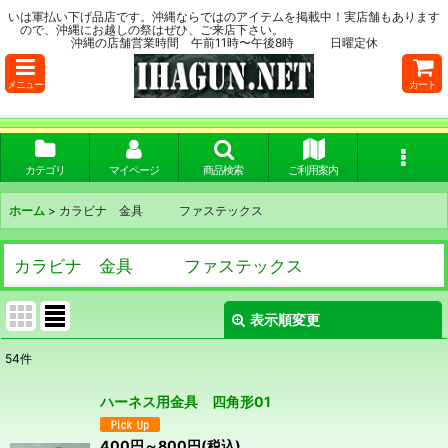
いは軍払い下げ品店です。沖縄ならではのアイテムを掲載中！実店舗もあります
ので、沖縄にお越しの祭はぜひ、ご来店下さい。
沖縄の店舗営業時間 午前11時〜午後8時 日曜定休
メニュー
カート
カテゴリ
マイページ
商品検索
ご利用案内
ホーム
>
カラビナ 金具 ファステックス
カラビナ 金具 ファステックス
表示順変更
閉じる
54
件
表示数
:
ハーネス用金具 四角形01
在庫あり
400
円
～800
円
(税込)