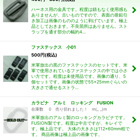
並び順
:
ハーネス用の金具です。程度は錆もなく使用感も
ありませんが、古いものですので、表面の亜鉛引
き加工は画像のもののように剥げています。極上
絞り込む
品としておきます。不良箇所はありません。スト
ラップを通す部分の幅約4…
ファステックス 小01
500
円
(税込)
米軍放出の黒のファステックスのセットです。米
軍で使用されているファステックスの中では小さ
い方です。程度は未使用品です。画像の通り、5
個セットです。画像の状態で55×25mmぐらいの
大きさで通せるストラ…
カラビナ アルミ ロッキング FUSION
在庫数 0 売り切れました！ m(_ _)m
米軍放出のアルミ製のロッキングカラビナです。
FUSION製です。程度は中古ですが、キレイで
す。極上品です。 大体の大きさは112×60mm程で
す。 商品画像は極上品の画像です。