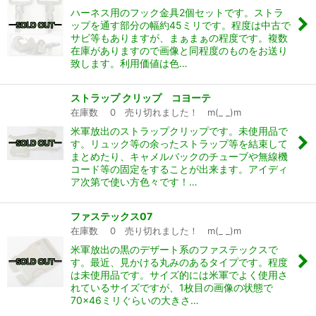
ハーネス用のフック金具2個セットです。ストラ
ップを通す部分の幅約45ミリです。程度は中古で
サビ等もありますが、まぁまぁの程度です。複数
在庫がありますので画像と同程度のものをお送り
致します。利用価値は色…
ストラップ クリップ コヨーテ
在庫数 0 売り切れました！ m(_ _)m
米軍放出のストラップクリップです。未使用品で
す。リュック等の余ったストラップ等を結束して
まとめたり、キャメルバックのチューブや無線機
コード等の固定をすることが出来ます。アイディ
ア次第で使い方色々です！…
ファステックス07
在庫数 0 売り切れました！ m(_ _)m
米軍放出の黒のデザート系のファステックスで
す。最近、見かける丸みのあるタイプです。程度
は未使用品です。サイズ的には米軍でよく使用さ
れているサイズですが、1枚目の画像の状態で
70×46ミリぐらいの大きさ…