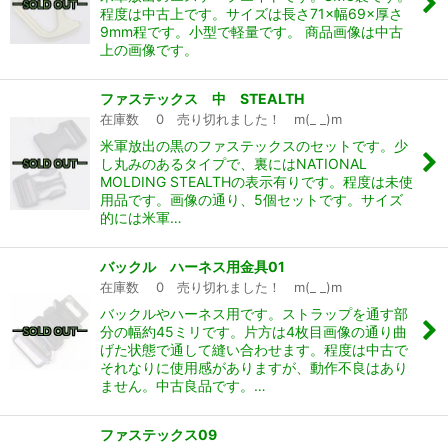
程度は中古上です。サイズは長さ71×幅69×厚さ
9mm程です。小型で軽量です。 商品画像は中古
上の画像です。
ファステックス 中 STEALTH
在庫数 0 売り切れました！ m(_ _)m
米軍放出の黒のファステックスのセットです。少
し丸みのあるタイプで、裏にはNATIONAL
MOLDING STEALTHの表示有りです。程度は未使
用品です。画像の通り、5個セットです。サイズ
的には米軍…
バックル ハーネス用金具01
在庫数 0 売り切れました！ m(_ _)m
バックルやハーネス用です。ストラップを通す部
分の幅約45ミリです。片方は4枚目画像の通り曲
げた状態で通して縫い合わせます。程度は中古で
それなりに使用感がありますが、動作不良はあり
ません。中古良品です。…
ファステックス09