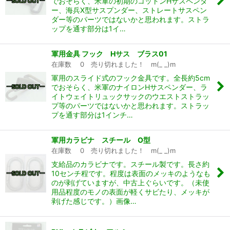
でおそらく、米軍の初期のコットンHサスペンダ
ー、海兵X型サスプンダー、ストレートサスペン
ダー等のパーツではないかと思われます。ストラ
ップを通す部分は1イ…
軍用金具 フック Hサス ブラス01
在庫数 0 売り切れました！ m(_ _)m
軍用のスライド式のフック金具です。全長約5cm
でおそらく、米軍のナイロンHサスペンダー、ラ
イトウェイトリュックサックのウエストストラッ
プ等のパーツではないかと思われます。ストラッ
プを通す部分は1インチ…
軍用カラビナ スチール O型
在庫数 0 売り切れました！ m(_ _)m
支給品のカラビナです。スチール製です。長さ約
10センチ程です。程度は表面のメッキのようなも
のが剥げていますが、中古上ぐらいです。（未使
用品程度のモノの表面が軽くサビたり、メッキが
剥げた感じです。）画像…