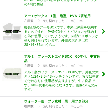
の4隅に突起…
アーモボックス L型 縦型 PVS-7収納用
在庫数 0 売り切れました！ m(_ _)m
縦長L型のアーモBOXです。本来は弾薬を収納す
るものですが、PVS-7Dナイトビジョンを収納す
る為に使用していたようです。内部にスボンジが
張り付けられています。外観の大きさは約
28×14×33cmぐら…
アルミ ファーストエイドBOX 60年代 中古良
品
在庫数 0 売り切れました！ m(_ _)m
アルミ製のファーストエイドBOXです。外観の大
きさは24×8.5×13センチぐらいです。程度は中古
でそれなりに使用感がありますが、中古良品で
す。60年代頃のものになります。画像の1点のみ
です。
ウォーター缶 プラ素材 黒 用フタ部分
在庫数 0 売り切れました！ m(_ _)m