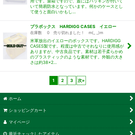
用です。薬箱ですので、蓋にはパッキンが付いて
いて簡易防水となっています。何かのケースとし
て使うと面白いかもし…
プラボックス HARDIGG CASES イエロー
在庫数 0 売り切れました！ m(_ _)m
米軍放出のイエローのボックスです。HARDIGG
CASES製です。程度は中古でそれなりに使用感が
ありますが、中古良品です。素材は若干柔らかめ
のプラスティックのような素材です。外観の大き
さは約38×2…
1
2
3
次
»
ホーム
ショッピングカート
マイページ
最近チェックしたアイテム