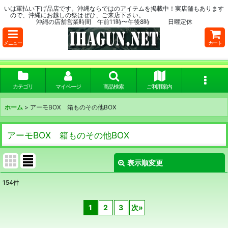
いは軍払い下げ品店です。沖縄ならではのアイテムを掲載中！実店舗もあります
ので、沖縄にお越しの祭はぜひ、ご来店下さい。
沖縄の店舗営業時間 午前11時〜午後8時 日曜定休
メニュー
カート
カテゴリ
マイページ
商品検索
ご利用案内
ホーム
>
アーモBOX 箱ものその他BOX
アーモBOX 箱ものその他BOX
表示順変更
閉じる
154
件
表示数
:
1
2
3
次
»
在庫あり