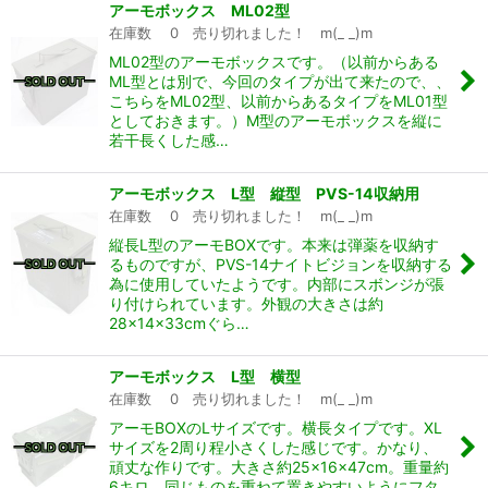
アーモボックス ML02型
在庫数 0 売り切れました！ m(_ _)m
ML02型のアーモボックスです。（以前からある
ML型とは別で、今回のタイプが出て来たので、、
こちらをML02型、以前からあるタイプをML01型
としておきます。）M型のアーモボックスを縦に
若干長くした感…
アーモボックス L型 縦型 PVS-14収納用
在庫数 0 売り切れました！ m(_ _)m
縦長L型のアーモBOXです。本来は弾薬を収納す
るものですが、PVS-14ナイトビジョンを収納する
為に使用していたようです。内部にスボンジが張
り付けられています。外観の大きさは約
28×14×33cmぐら…
アーモボックス L型 横型
在庫数 0 売り切れました！ m(_ _)m
アーモBOXのLサイズです。横長タイプです。XL
サイズを2周り程小さくした感じです。かなり、
頑丈な作りです。大きさ約25×16×47cm。重量約
6キロ、同じものを重ねて置きやすいようにフタ