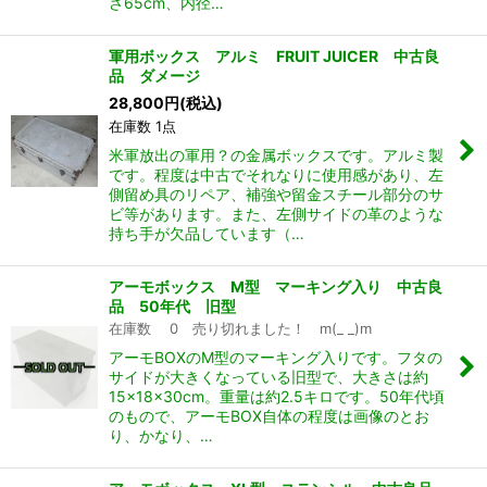
さ65cm、内径…
軍用ボックス アルミ FRUIT JUICER 中古良
品 ダメージ
28,800
円
(税込)
在庫数 1点
米軍放出の軍用？の金属ボックスです。アルミ製
です。程度は中古でそれなりに使用感があり、左
側留め具のリペア、補強や留金スチール部分のサ
ビ等があります。また、左側サイドの革のような
持ち手が欠品しています（…
アーモボックス M型 マーキング入り 中古良
品 50年代 旧型
在庫数 0 売り切れました！ m(_ _)m
アーモBOXのM型のマーキング入りです。フタの
サイドが大きくなっている旧型で、大きさは約
15×18×30cm。重量は約2.5キロです。50年代頃
のもので、アーモBOX自体の程度は画像のとお
り、かなり、…