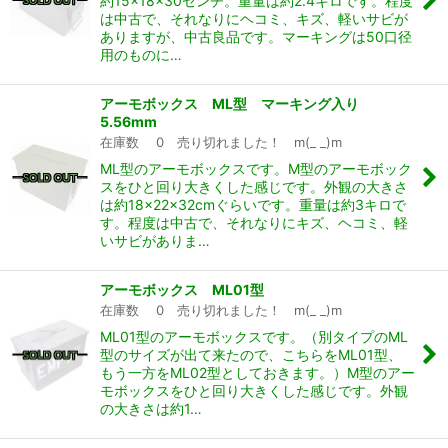
約15×18×30センチ。重量は約2.4キロです。程度
は中古で、それなりにヘコミ、キズ、軽いサビが
ありますが、中古良品です。マーキングは50口径
用のものに…
アーモボックス ML型 マーキング入り
5.56mm
在庫数 0 売り切れました！ m(_ _)m
ML型のアーモボックスです。M型のアーモボック
スをひと回り大きくした感じです。外観の大きさ
は約18×22×32cmぐらいです。重量は約3キロで
す。程度は中古で、それなりにキズ、ヘコミ、軽
いサビがありま…
アーモボックス ML01型
在庫数 0 売り切れました！ m(_ _)m
ML01型のアーモボックスです。（別タイプのML
型のサイズが出て来たので、こちらをML01型、
もう一方をML02型としておきます。）M型のアー
モボックスをひと回り大きくした感じです。外観
の大きさは約1…