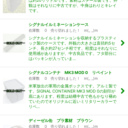
は約20リットルです。素材はスチール製です。外
観はそれなりに中古ですが、中身はわりとキレイ
です。
シグナルイルミネーションケース
在庫数 0 売り切れました！ m(_ _)m
シグナルイルミネーションを収納するプラスティ
ック製のケースです。外観の大きさは直径約5セ
ンチ、長さ約27センチ程です。程度はそれなりに
使用感がありますが、中古良品です。フタ部分に
はパッキンが入っていま…
シグナルコンテナ MK3 MOD 0 リペイント
在庫数 0 売り切れました！ m(_ _)m
米軍放出の軍用の金属ボックスです。アルミ製で
す。SIGNAL CONTAINER MK3 MOD 0の刻印が
底にあります。程度は結構中古で色もかなり褪め
ていたのでオリジナルに近いミリタリーカラーで
リペ…
ディーゼル缶 プラ素材 ブラウン
在庫数 0 売り切れました！ m(_ _)m