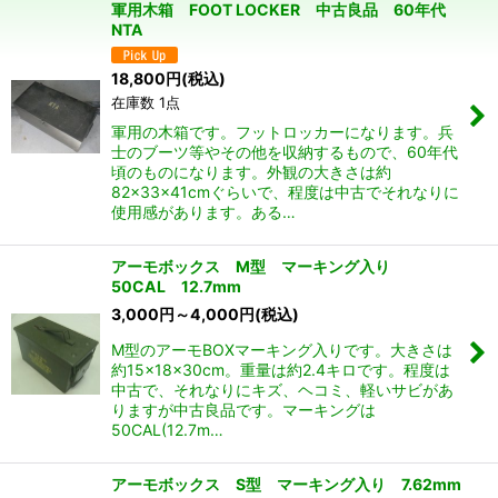
軍用木箱 FOOT LOCKER 中古良品 60年代
並び順
:
NTA
18,800
円
(税込)
絞り込む
在庫数 1点
軍用の木箱です。フットロッカーになります。兵
士のブーツ等やその他を収納するもので、60年代
頃のものになります。外観の大きさは約
82×33×41cmぐらいで、程度は中古でそれなりに
使用感があります。ある…
アーモボックス M型 マーキング入り
50CAL 12.7mm
3,000
円
～4,000
円
(税込)
M型のアーモBOXマーキング入りです。大きさは
約15×18×30cm。重量は約2.4キロです。程度は
中古で、それなりにキズ、ヘコミ、軽いサビがあ
りますが中古良品です。マーキングは
50CAL(12.7m…
アーモボックス S型 マーキング入り 7.62mm