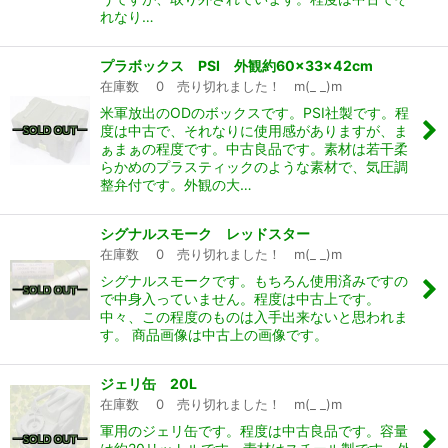
れなり…
プラボックス PSI 外観約60×33×42cm
在庫数 0 売り切れました！ m(_ _)m
米軍放出のODのボックスです。PSI社製です。程
度は中古で、それなりに使用感がありますが、ま
ぁまぁの程度です。中古良品です。素材は若干柔
らかめのプラスティックのような素材で、気圧調
整弁付です。外観の大…
シグナルスモーク レッドスター
在庫数 0 売り切れました！ m(_ _)m
シグナルスモークです。もちろん使用済みですの
で中身入っていません。程度は中古上です。
中々、この程度のものは入手出来ないと思われま
す。 商品画像は中古上の画像です。
ジェリ缶 20L
在庫数 0 売り切れました！ m(_ _)m
軍用のジェリ缶です。程度は中古良品です。容量