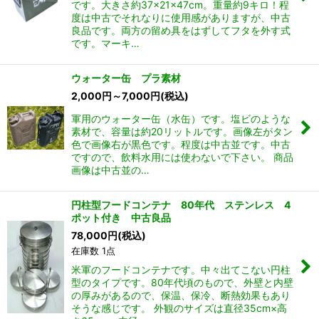
です。大きさ約37×21×47cm。重量約9キロ！程
度は中古でそれなりに使用感がありますが、中古
良品です。両方の留め具をはずしてフタを外す式
です。マーキ…
ウォーター缶 プラ素材
2,000
円
～7,000
円
(税込)
軍用のウォーター缶（水缶）です。塩ビのような
素材で、容量は約20リットルです。画像左がタン
色で画像右が黒色です。程度は中古並です。中古
ですので、飲料水用には使わないで下さい。 商品
画像は中古並の…
円柱型フードコンテナ 80年代 ステンレス 4
ポット付き 中古良品
78,000
円
(税込)
在庫数 1点
米軍のフードコンテナです。中々出てこない円柱
型のタイプです。80年代頃のもので、外壁と内壁
の厚みがあるので、保温、保冷、断熱効果もあり
そうな感じです。 外観のサイズは直径35cm×高