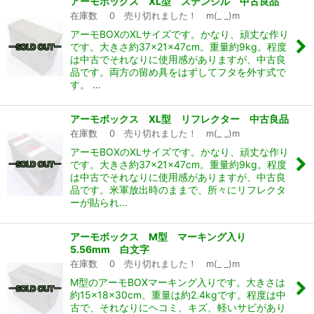
アーモボックス XL型 ステンシル 中古良品
在庫数 0 売り切れました！ m(_ _)m
アーモBOXのXLサイズです。かなり、頑丈な作り
です。大きさ約37×21×47cm。重量約9kg。程度
は中古でそれなりに使用感がありますが、中古良
品です。両方の留め具をはずしてフタを外す式で
す。 …
アーモボックス XL型 リフレクター 中古良品
在庫数 0 売り切れました！ m(_ _)m
アーモBOXのXLサイズです。かなり、頑丈な作り
です。大きさ約37×21×47cm。重量約9kg。程度
は中古でそれなりに使用感がありますが、中古良
品です。米軍放出時のままで、所々にリフレクタ
ーが貼られ…
アーモボックス M型 マーキング入り
5.56mm 白文字
在庫数 0 売り切れました！ m(_ _)m
M型のアーモBOXマーキング入りです。大きさは
約15×18×30cm、重量は約2.4kgです。程度は中
古で、それなりにヘコミ、キズ、軽いサビがあり