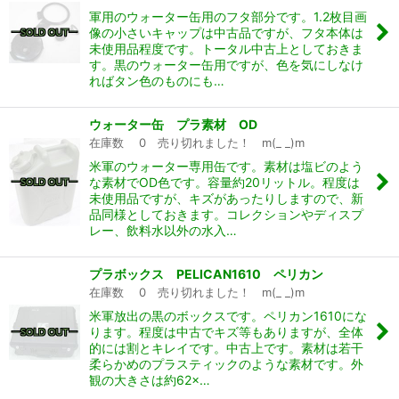
軍用のウォーター缶用のフタ部分です。1.2枚目画
像の小さいキャップは中古品ですが、フタ本体は
未使用品程度です。トータル中古上としておきま
す。黒のウォーター缶用ですが、色を気にしなけ
ればタン色のものにも…
ウォーター缶 プラ素材 OD
在庫数 0 売り切れました！ m(_ _)m
米軍のウォーター専用缶です。素材は塩ビのよう
な素材でOD色です。容量約20リットル。程度は
未使用品ですが、キズがあったりしますので、新
品同様としておきます。コレクションやディスプ
レー、飲料水以外の水入…
プラボックス PELICAN1610 ペリカン
在庫数 0 売り切れました！ m(_ _)m
米軍放出の黒のボックスです。ペリカン1610にな
ります。程度は中古でキズ等もありますが、全体
的には割とキレイです。中古上です。素材は若干
柔らかめのプラスティックのような素材です。外
観の大きさは約62×…