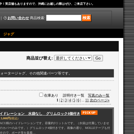
中！実店舗もありますので、沖縄にお越しの際はぜひ、ご来店下さい。
｜
お問い合わせ
商品検索
:
 ジャグ
商品並び替え
:
ウォータージャグ、その他関連パーツ等です。
在庫あり
説明付き一覧
写真のみ一覧
1
|
2
|
3
|
4
|
5
|
6
|
...
11
次のページ
»
ハイドレーション 水袋なし グリムロック4個付き
3,000円
(税込)
ACU柄のハイドレーションです。容量約3リットルです。（水袋は付属していませ
のカバーのみです。）グリムロック4個付きです。画像の通り、MOLLEテープも付
すので、ポーチ等を装着…