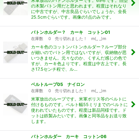
米軍放出のバトンホルダーです。69年です。旧型
の木製バトン用だと思われます。程度はそれなり
並び順
:
に中古ですが、中古良品ぐらいでしょうか。全長
25.5cmぐらいです。画像の1点のみです。
絞り込む
バトンホルダー？ カーキ コットン01
在庫数 0 売り切れました！ m(_ _)m
カーキ色のコットンパトンホルダー？ループ部分
が細いのでバトン用ではないですが、収納物が思
いつきません。元々なのか、くすんだ感じの色で
すが、カーキ色よりです。程度は中古上です。長
さ17.5センチ程で、ル…
ベルトループ05 ナイロン
在庫数 0 売り切れました！ m(_ _)m
米軍放出のループです。米軍ポリス等のベルトに
付けるものです。ベルト幅55ミリまでのベルトに
使われていたものです。程度は新品同様です。ド
ットは鉄製みたいです。画像と同等品をお送り致
します。
バトンホルダー カーキ コットン06