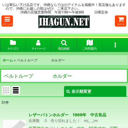
いは軍払い下げ品店です。沖縄ならではのアイテムを掲載中！実店舗もあります
ので、沖縄にお越しの祭はぜひ、ご来店下さい。
沖縄の店舗営業時間 午前11時〜午後8時 日曜定休
メニュー
カート
カテゴリ
マイページ
商品検索
ご利用案内
ホーム
>
ベルトループ ホルダー
ベルトループ ホルダー
表示順変更
閉じる
31
件
表示数
:
レザーバトンホルダー 1969年 中古良品
在庫数 0 売り切れました！ m(_ _)m
在庫あり