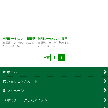
MREレーション 旧旧型
MREレーション 旧型
在庫数 0 売り切れまし
在庫数 0 売り切れまし
た！ m(_ _)m
た！ m(_ _)m
«
前
1
2
ホーム
ショッピングカート
マイページ
最近チェックしたアイテム