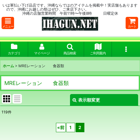
いは軍払い下げ品店です。沖縄ならではのアイテムを掲載中！実店舗もあります
ので、沖縄にお越しの祭はぜひ、ご来店下さい。
沖縄の店舗営業時間 午前11時〜午後8時 日曜定休
メニュー
カート
カテゴリ
マイページ
商品検索
ご利用案内
ホーム
>
MREレーション 食器類
MREレーション 食器類
表示順変更
閉じる
119
件
表示数
:
«
前
1
2
在庫あり