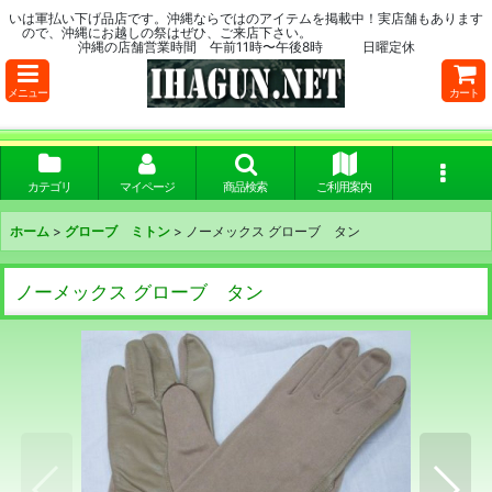
いは軍払い下げ品店です。沖縄ならではのアイテムを掲載中！実店舗もあります
ので、沖縄にお越しの祭はぜひ、ご来店下さい。
沖縄の店舗営業時間 午前11時〜午後8時 日曜定休
メニュー
カート
カテゴリ
マイページ
商品検索
ご利用案内
ホーム
>
グローブ ミトン
>
ノーメックス グローブ タン
ノーメックス グローブ タン