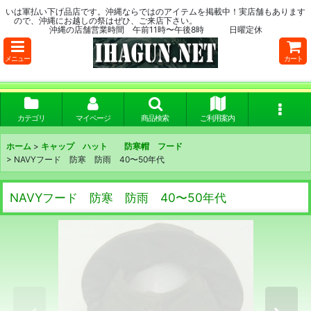
いは軍払い下げ品店です。沖縄ならではのアイテムを掲載中！実店舗もあります
ので、沖縄にお越しの祭はぜひ、ご来店下さい。
沖縄の店舗営業時間 午前11時〜午後8時 日曜定休
メニュー
カート
カテゴリ
マイページ
商品検索
ご利用案内
ホーム
>
キャップ ハット 防寒帽 フード
>
NAVYフード 防寒 防雨 40〜50年代
NAVYフード 防寒 防雨 40〜50年代