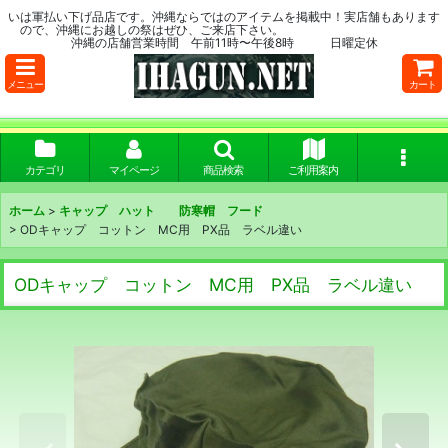
いは軍払い下げ品店です。沖縄ならではのアイテムを掲載中！実店舗もあります
ので、沖縄にお越しの祭はぜひ、ご来店下さい。
沖縄の店舗営業時間 午前11時〜午後8時 日曜定休
メニュー
カート
カテゴリ
マイページ
商品検索
ご利用案内
ホーム
>
キャップ ハット 防寒帽 フード
>
ODキャップ コットン MC用 PX品 ラベル違い
ODキャップ コットン MC用 PX品 ラベル違い