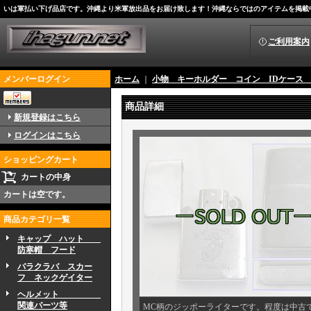
いは軍払い下げ品店です。沖縄より米軍放出品をお届け致します！沖縄ならではのアイテムを掲載
ご利用案内
メンバーログイン
ホーム
｜
小物 キーホルダー コイン IDケー
商品詳細
新規登録はこちら
ログインはこちら
ショッピングカート
カートの中身
カートは空です。
商品カテゴリ一覧
キャップ ハット
防寒帽 フード
バラクラバ スカー
フ ネックゲイター
ヘルメット
関連パーツ等
MC柄のジッポーライターです。程度は中古