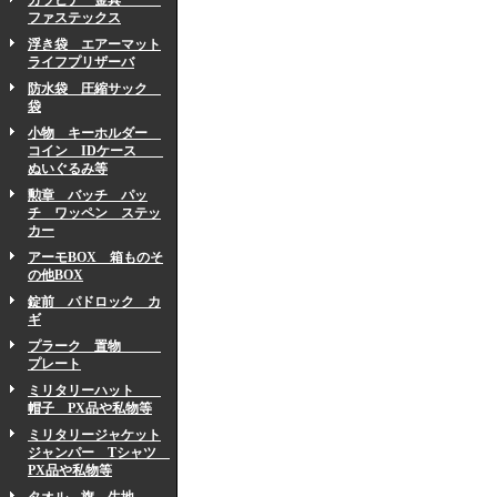
カラビナ 金具
ファステックス
浮き袋 エアーマット
ライフプリザーバ
防水袋 圧縮サック
袋
小物 キーホルダー
コイン IDケース
ぬいぐるみ等
勲章 バッチ パッ
チ ワッペン ステッ
カー
アーモBOX 箱ものそ
の他BOX
錠前 パドロック カ
ギ
プラーク 置物
プレート
ミリタリーハット
帽子 PX品や私物等
ミリタリージャケット
ジャンパー Tシャツ
PX品や私物等