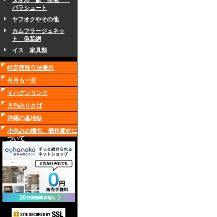
タオル 旗 生地
パラシュート
ヤフオクやその他
カムフラージュネッ
ト 偽装網
イス 家具類
特定商取引法表示
今月も一言
イハグンリンク
月刊みりさば
沖縄の基地祭
小包みの梱包、梱包資材に
ついて