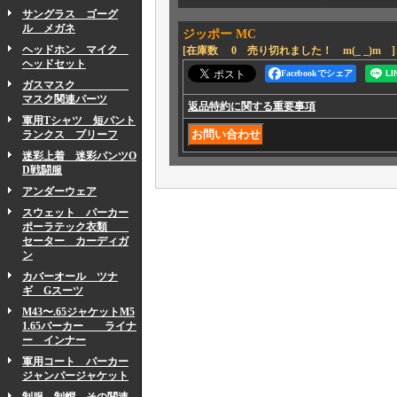
サングラス ゴーグ
ル メガネ
ジッポー MC
ヘッドホン マイク
[在庫数 0 売り切れました！ m(_ _)m ]
ヘッドセット
Facebookでシェア
ガスマスク
マスク関連パーツ
返品特約に関する重要事項
軍用Tシャツ 短パント
ランクス ブリーフ
迷彩上着 迷彩パンツO
D戦闘服
アンダーウェア
スウェット パーカー
ポーラテック衣類
セーター カーディガ
ン
カバーオール ツナ
ギ Gスーツ
M43〜.65ジャケットM5
1.65パーカー ライナ
ー インナー
軍用コート パーカー
ジャンパージャケット