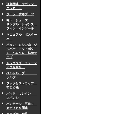
弾丸関連 マガジン
グレネード
ブーツ 防寒ブーツ
靴下 シューズ
サンダル レギンス
フィン インソール
マニュアル ポスター
本
ボタン ミシン糸 ジ
ッパー ドットボタ
ン ベロクロ 粘着テ
ープ
ドッグタグ チェーン
アクセサリー
ベルトループ
ホルダー
フック付ストラップ
荷じめ機
パッド ウレタン
スポンジ
バンテージ 三角巾
メディカル関連