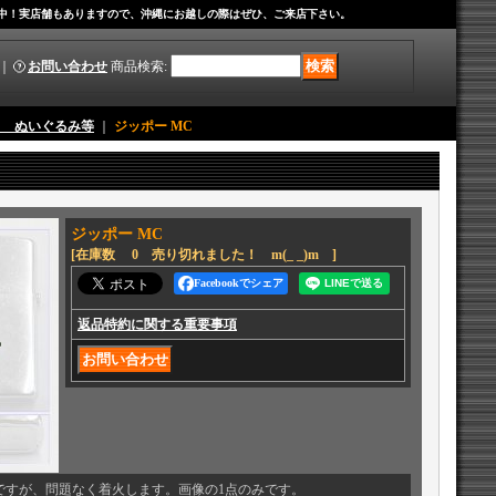
中！実店舗もありますので、沖縄にお越しの際はぜひ、ご来店下さい。
｜
お問い合わせ
商品検索
:
ス ぬいぐるみ等
｜
ジッポー MC
ジッポー MC
[在庫数 0 売り切れました！ m(_ _)m ]
Facebookでシェア
返品特約に関する重要事項
ですが、問題なく着火します。画像の1点のみです。