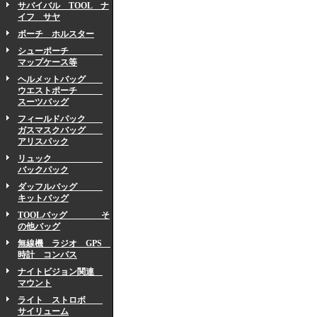
サバイバル TOOL ナ
イフ サヤ
ボーチ ホルスター
シューポーチ
マップケース等
ヘルメットバッグ
ウエストポーチ
スーツバッグ
フィールドパック
ガスマスクバッグ
アリスパック
リュック
バックパック
ダッフルバッグ
キットバッグ
TOOLバッグ そ
の他バッグ
無線機 ラジオ GPS
時計 コンパス
ナイトビジョン関連
マウント
ライト ストロボ
サイリューム