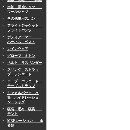
制服 制帽 その関連
半袖、長袖シャツ
ウールシャツ
その他軍用ズボン
フライトジャケット
フライトパンツ
ボディアーマー
ハーネス ベスト
レインウェア
グローブ ミトン
ベルト サスペンダー
スリング ストラッ
プ ランヤード
ロープ パラコード
テープストラップ
キャメルバック 水
筒 ハイドレーショ
ン ジャグ
寝袋 毛布 寝具
テント
MREレーション 食
器類