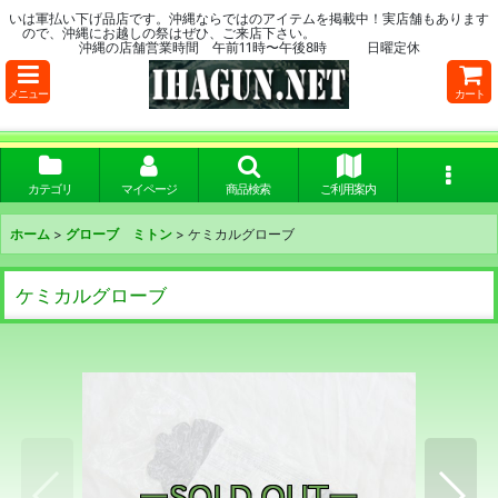
いは軍払い下げ品店です。沖縄ならではのアイテムを掲載中！実店舗もあります
ので、沖縄にお越しの祭はぜひ、ご来店下さい。
沖縄の店舗営業時間 午前11時〜午後8時 日曜定休
メニュー
カート
カテゴリ
マイページ
商品検索
ご利用案内
ホーム
>
グローブ ミトン
>
ケミカルグローブ
ケミカルグローブ