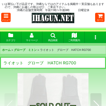
いは軍払い下げ品店です。沖縄ならではのアイテムを掲載中！実店舗もあります
ので、沖縄にお越しの祭はぜひ、ご来店下さい。
沖縄の店舗営業時間 午前11時〜午後8時 日曜定休
メニュー
カート
カテゴリ
マイページ
商品検索
ご利用案内
ホーム
>
グローブ ミトン
>
ライオット グローブ HATCH RG700
ライオット グローブ HATCH RG700