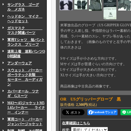
サングラス ゴーグ
ル メガネ
ヘッドホン マイク
ヘッドセット
米軍放出品のグローブ（US GRIPPER G
ガスマスク
手の平と人差し指、中指部分はラバー素材の
マスク関連パーツ
用感、ラバー素材のスレ、ヤブレ等があった
軍用Tシャツ 短パント
しておきます。（画像のものですと左手の平
ランクス ブリーフ
体の大きさは
迷彩上着 迷彩パンツO
D戦闘服
Sサイズは手が小さめな方向けです。
アンダーウェア
Mサイズは手が普通ぐらいの方向けです。
Lサイズは手が大きめの方向けです。
スウェット パーカー
ポーラテック衣類
XLサイズは手が大きい方向けです。
セーター カーディガ
ン
商品画像は中古良品の画像です。
カバーオール ツナ
ギ Gスーツ
OR USグリッパーグローブ 黒
M43〜.65ジャケットM5
販売価格
:
2,500円
(税込)
1.65パーカー ライナ
ー インナー
Facebookでシェア
軍用コート パーカー
在庫確認はこちら
ジャンパージャケット
程度
: