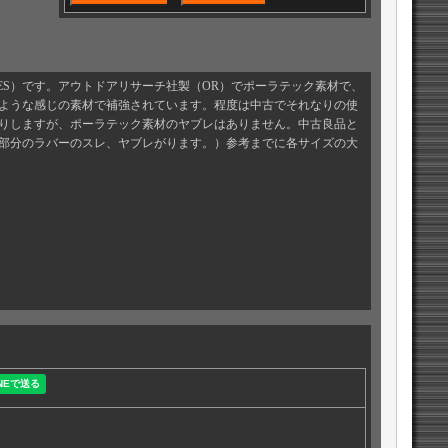
LOVES）です。アウトドアリサーチ社製（OR）でポーラテック素材で、
ような感じの素材で補強されています。程度は中古でそれなりの使
りしますが、ポーラテック素材のヤブレはありません。中古良品と
部分のラバーのスレ、ヤブレがります。）参考までに各サイズの大