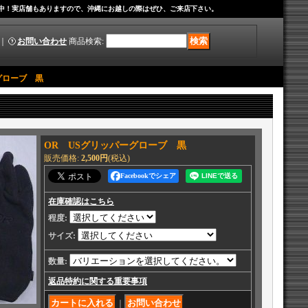
中！実店舗もありますので、沖縄にお越しの際はぜひ、ご来店下さい。
｜
お問い合わせ
商品検索
:
グローブ 黒
OR USグリッパーグローブ 黒
販売価格
:
2,500円
(税込)
Facebookでシェア
在庫確認はこちら
程度
:
サイズ
:
数量
:
返品特約に関する重要事項
｜