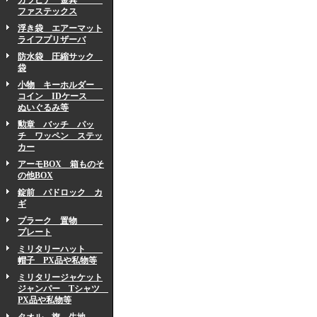
カラビナ 金具
ファステックス
浮き袋 エアーマット
ライフプリザーバ
防水袋 圧縮サック
袋
小物 キーホルダー
コイン IDケース
ぬいぐるみ等
勲章 バッチ パッ
チ ワッペン ステッ
カー
アーモBOX 箱ものそ
の他BOX
錠前 パドロック カ
ギ
プラーク 置物
プレート
ミリタリーハット
帽子 PX品や私物等
ミリタリージャケット
ジャンパー Tシャツ
PX品や私物等