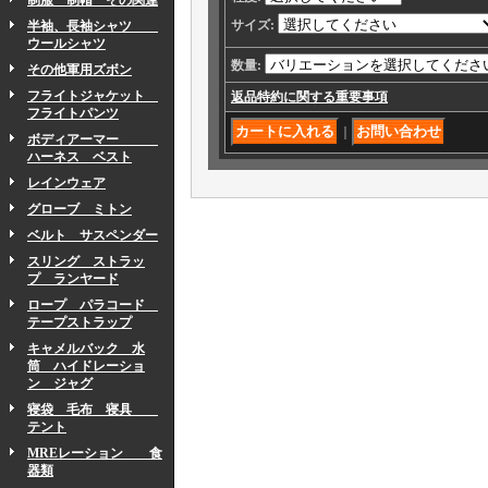
制服 制帽 その関連
サイズ
:
半袖、長袖シャツ
ウールシャツ
数量
:
その他軍用ズボン
フライトジャケット
返品特約に関する重要事項
フライトパンツ
｜
ボディアーマー
ハーネス ベスト
レインウェア
グローブ ミトン
ベルト サスペンダー
スリング ストラッ
プ ランヤード
ロープ パラコード
テープストラップ
キャメルバック 水
筒 ハイドレーショ
ン ジャグ
寝袋 毛布 寝具
テント
MREレーション 食
器類