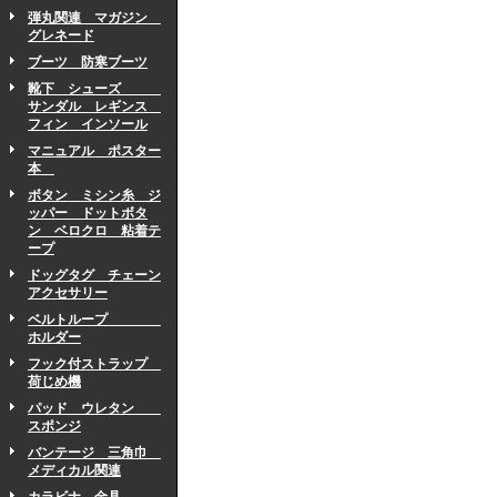
弾丸関連 マガジン
グレネード
ブーツ 防寒ブーツ
靴下 シューズ
サンダル レギンス
フィン インソール
マニュアル ポスター
本
ボタン ミシン糸 ジ
ッパー ドットボタ
ン ベロクロ 粘着テ
ープ
ドッグタグ チェーン
アクセサリー
ベルトループ
ホルダー
フック付ストラップ
荷じめ機
パッド ウレタン
スポンジ
バンテージ 三角巾
メディカル関連