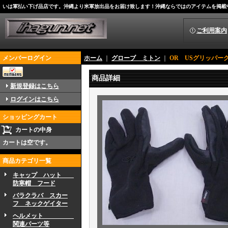
いは軍払い下げ品店です。沖縄より米軍放出品をお届け致します！沖縄ならではのアイテムを掲載
ご利用案内
メンバーログイン
ホーム
｜
グローブ ミトン
｜
OR USグリッパー
商品詳細
新規登録はこちら
ログインはこちら
ショッピングカート
カートの中身
カートは空です。
商品カテゴリ一覧
キャップ ハット
防寒帽 フード
バラクラバ スカー
フ ネックゲイター
ヘルメット
関連パーツ等