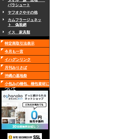
タオル 旗 生地
パラシュート
ヤフオクやその他
カムフラージュネッ
ト 偽装網
イス 家具類
特定商取引法表示
今月も一言
イハグンリンク
月刊みりさば
沖縄の基地祭
小包みの梱包、梱包資材に
ついて