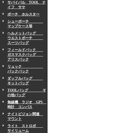
サバイバル TOOL ナ
イフ サヤ
ボーチ ホルスター
シューポーチ
マップケース等
ヘルメットバッグ
ウエストポーチ
スーツバッグ
フィールドパック
ガスマスクバッグ
アリスパック
リュック
バックパック
ダッフルバッグ
キットバッグ
TOOLバッグ そ
の他バッグ
無線機 ラジオ GPS
時計 コンパス
ナイトビジョン関連
マウント
ライト ストロボ
サイリューム