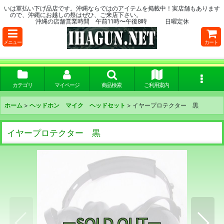
いは軍払い下げ品店です。沖縄ならではのアイテムを掲載中！実店舗もあります
ので、沖縄にお越しの祭はぜひ、ご来店下さい。
沖縄の店舗営業時間 午前11時〜午後8時 日曜定休
メニュー
カート
カテゴリ
マイページ
商品検索
ご利用案内
ホーム
>
ヘッドホン マイク ヘッドセット
>
イヤープロテクター 黒
イヤープロテクター 黒