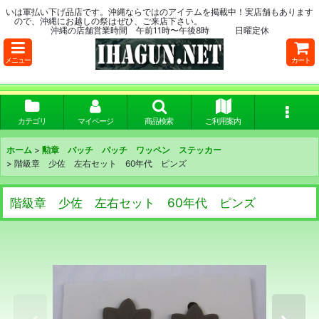
いは軍払い下げ品店です。沖縄ならではのアイテムを掲載中！実店舗もあります
ので、沖縄にお越しの祭はぜひ、ご来店下さい。
沖縄の店舗営業時間 午前11時〜午後8時 日曜定休
メニュー
カート
カテゴリ
マイページ
商品検索
ご利用案内
ホーム
>
勲章 バッチ パッチ ワッペン ステッカー
>
階級章 少佐 左右セット 60年代 ピンズ
階級章 少佐 左右セット 60年代 ピンズ