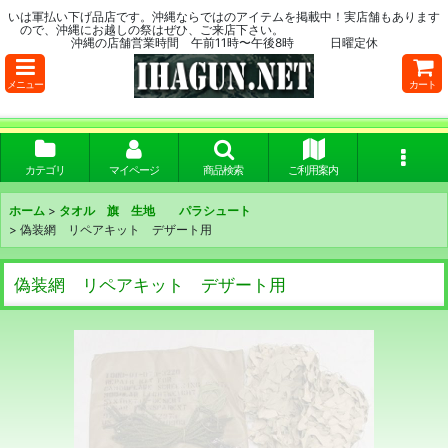
いは軍払い下げ品店です。沖縄ならではのアイテムを掲載中！実店舗もあります
ので、沖縄にお越しの祭はぜひ、ご来店下さい。
沖縄の店舗営業時間 午前11時〜午後8時 日曜定休
メニュー
カート
カテゴリ
マイページ
商品検索
ご利用案内
ホーム
>
タオル 旗 生地 パラシュート
>
偽装網 リペアキット デザート用
偽装網 リペアキット デザート用