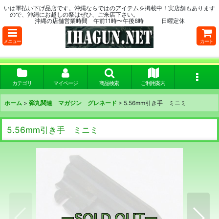
いは軍払い下げ品店です。沖縄ならではのアイテムを掲載中！実店舗もあります
ので、沖縄にお越しの祭はぜひ、ご来店下さい。
沖縄の店舗営業時間 午前11時〜午後8時 日曜定休
メニュー
カート
カテゴリ
マイページ
商品検索
ご利用案内
ホーム
>
弾丸関連 マガジン グレネード
>
5.56mm引き手 ミニミ
5.56mm引き手 ミニミ