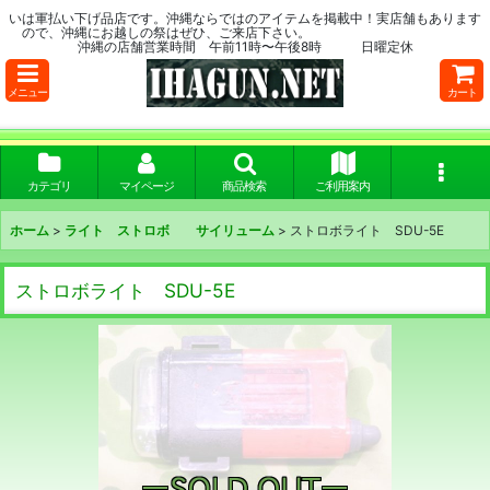
いは軍払い下げ品店です。沖縄ならではのアイテムを掲載中！実店舗もあります
ので、沖縄にお越しの祭はぜひ、ご来店下さい。
沖縄の店舗営業時間 午前11時〜午後8時 日曜定休
メニュー
カート
カテゴリ
マイページ
商品検索
ご利用案内
ホーム
>
ライト ストロボ サイリューム
>
ストロボライト SDU-5E
ストロボライト SDU-5E