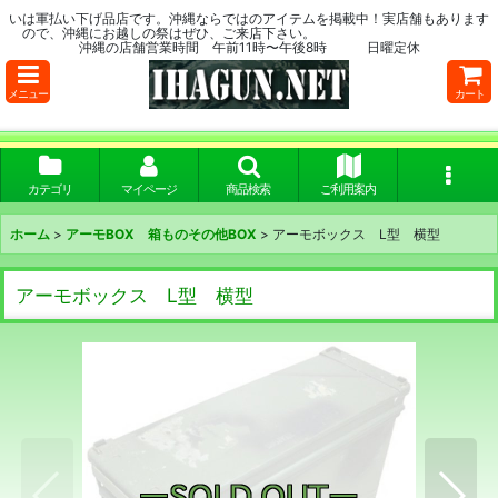
いは軍払い下げ品店です。沖縄ならではのアイテムを掲載中！実店舗もあります
ので、沖縄にお越しの祭はぜひ、ご来店下さい。
沖縄の店舗営業時間 午前11時〜午後8時 日曜定休
メニュー
カート
カテゴリ
マイページ
商品検索
ご利用案内
ホーム
>
アーモBOX 箱ものその他BOX
>
アーモボックス L型 横型
アーモボックス L型 横型