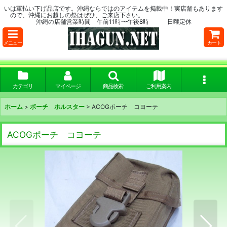
いは軍払い下げ品店です。沖縄ならではのアイテムを掲載中！実店舗もあります
ので、沖縄にお越しの祭はぜひ、ご来店下さい。
沖縄の店舗営業時間 午前11時〜午後8時 日曜定休
メニュー
カート
カテゴリ
マイページ
商品検索
ご利用案内
ホーム
>
ボーチ ホルスター
>
ACOGポーチ コヨーテ
ACOGポーチ コヨーテ