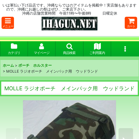
いは軍払い下げ品店です。沖縄ならではのアイテムを掲載中！実店舗もあります
ので、沖縄にお越しの祭はぜひ、ご来店下さい。
沖縄の店舗営業時間 午前11時〜午後8時 日曜定休
メニュー
カート
カテゴリ
マイページ
商品検索
ご利用案内
ホーム
>
ボーチ ホルスター
>
MOLLE ラジオポーチ メインパック用 ウッドランド
MOLLE ラジオポーチ メインパック用 ウッドランド