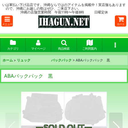
いは軍払い下げ品店です。沖縄ならではのアイテムを掲載中！実店舗もあります
ので、沖縄にお越しの祭はぜひ、ご来店下さい。
沖縄の店舗営業時間 午前11時〜午後8時 日曜定休
メニュー
カート
カテゴリ
マイページ
商品検索
ご利用案内
ホーム
>
リュック バックパック
>
ABAバックパック 黒
ABAバックパック 黒