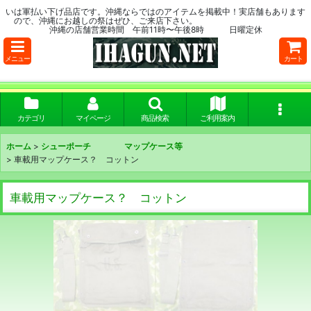
いは軍払い下げ品店です。沖縄ならではのアイテムを掲載中！実店舗もあります
ので、沖縄にお越しの祭はぜひ、ご来店下さい。
沖縄の店舗営業時間 午前11時〜午後8時 日曜定休
メニュー
カート
カテゴリ
マイページ
商品検索
ご利用案内
ホーム
>
シューポーチ マップケース等
>
車載用マップケース？ コットン
車載用マップケース？ コットン