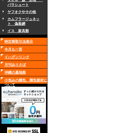
タオル 旗 生地
パラシュート
ヤフオクやその他
カムフラージュネッ
ト 偽装網
イス 家具類
特定商取引法表示
今月も一言
イハグンリンク
月刊みりさば
沖縄の基地祭
小包みの梱包、梱包資材に
ついて