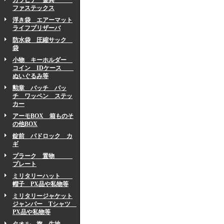
カラビナ 金具
ファステックス
浮き袋 エアーマット
ライフプリザーバ
防水袋 圧縮サック
袋
小物 キーホルダー
コイン IDケース
ぬいぐるみ等
勲章 バッチ パッ
チ ワッペン ステッ
カー
アーモBOX 箱ものそ
の他BOX
錠前 パドロック カ
ギ
プラーク 置物
プレート
ミリタリーハット
帽子 PX品や私物等
ミリタリージャケット
ジャンパー Tシャツ
PX品や私物等