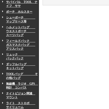
サバイバル TOOL ナ
イフ サヤ
ボーチ ホルスター
シューポーチ
マップケース等
ヘルメットバッグ
ウエストポーチ
スーツバッグ
フィールドパック
ガスマスクバッグ
アリスパック
リュック
バックパック
ダッフルバッグ
キットバッグ
TOOLバッグ そ
の他バッグ
無線機 ラジオ GPS
時計 コンパス
ナイトビジョン関連
マウント
ライト ストロボ
サイリューム