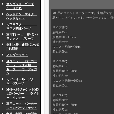
サングラス ゴーグ
ル メガネ
MC用のコマンドセーターです。支給品です
ヘッドホン マイク
品〜中古上ぐらいです。セーターですので伸
ヘッドセット
ガスマスク
サイズ38で
マスク関連パーツ
肩幅約45cm
軍用Tシャツ 短パント
胸囲約90〜110cm
ランクス ブリーフ
袖丈約69cm
迷彩上着 迷彩パンツO
ウエスト約70〜90cm
D戦闘服
着丈約59cm
アンダーウェア
スウェット パーカー
サイズ40で
ポーラテック衣類
肩幅約47cm
セーター カーディガ
胸囲約100〜120cm
ン
袖丈約71cm
カバーオール ツナ
ウエスト約80〜100cm
ギ Gスーツ
着丈約65cm
M43〜.65ジャケットM5
1.65パーカー ライナ
サイズ42で
ー インナー
肩幅約50cm
軍用コート パーカー
胸囲約100〜130cm
ジャンパージャケット
袖丈約73cm