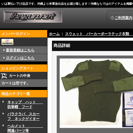
いは軍払い下げ品店です。沖縄より米軍放出品をお届け致します！沖縄ならではのアイテムを掲載
ご利用案内
メンバーログイン
ホーム
｜
スウェット パーカーポーラテック衣類
商品詳細
新規登録はこちら
ログインはこちら
ショッピングカート
カートの中身
カートは空です。
商品カテゴリ一覧
キャップ ハット
防寒帽 フード
バラクラバ スカー
フ ネックゲイター
ヘルメット
関連パーツ等