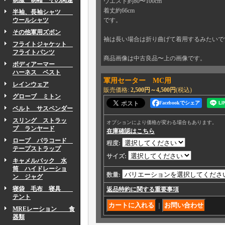
制服 制帽 その関連
ウエスト約80〜100cm
着丈約66cm
半袖、長袖シャツ
ウールシャツ
です。
その他軍用ズボン
袖は長い場合は折り曲げて着用するみたいで
フライトジャケット
フライトパンツ
商品画像は中古良品〜上の画像です。
ボディアーマー
ハーネス ベスト
軍用セーター MC用
レインウェア
販売価格
:
2,500円～4,500円
(税込)
グローブ ミトン
Facebookでシェア
ベルト サスペンダー
スリング ストラッ
オプションにより価格が変わる場合もあります。
プ ランヤード
在庫確認はこちら
ロープ パラコード
程度
:
テープストラップ
サイズ
:
キャメルバック 水
筒 ハイドレーショ
数量
:
ン ジャグ
寝袋 毛布 寝具
返品特約に関する重要事項
テント
｜
MREレーション 食
器類