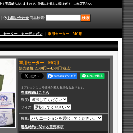
中！実店舗もありますので、沖縄にお越しの際はぜひ、ご来店下さい。
｜
お問い合わせ
商品検索
:
 セーター カーディガン
｜
軍用セーター MC用
軍用セーター MC用
販売価格
:
2,500円～4,500円
(税込)
Facebookでシェア
オプションにより価格が変わる場合もあります。
在庫確認はこちら
程度
:
サイズ
:
数量
:
返品特約に関する重要事項