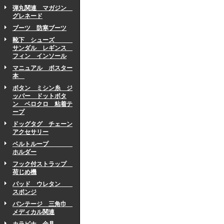
弾丸関連 マガジン
グレネード
ブーツ 防寒ブーツ
靴下 シューズ
サンダル レギンス
フィン インソール
マニュアル ポスター
本
ボタン ミシン糸 ジ
ッパー ドットボタ
ン ベロクロ 粘着テ
ープ
ドッグタグ チェーン
アクセサリー
ベルトループ
ホルダー
フック付ストラップ
荷じめ機
パッド ウレタン
スポンジ
バンテージ 三角巾
メディカル関連