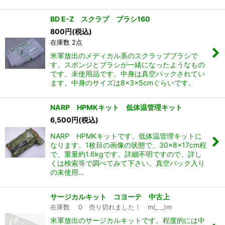
BD E-Z スクラブ ブラシ160
800
円
(税込)
在庫数 2点
米軍放出のメディカル系のスクラッブブラシで
す。スポンジとブラシが一緒になったようなもの
です。未使用品です。中身は真空パックされてい
ます。中身のサイズは8×3×5cmぐらいです。
NARP HPMKキット 低体温管理キット
6,500
円
(税込)
NARP HPMKキットです。低体温管理キットに
なります。1枚目の画像の状態で、30×8×17cm程
で、重量約1.6kgです。詳細不明ですので、詳し
くは検索等で調べてみて下さい。真空パック入り
の未使用…
サージカルキット コヨーテ 中古上
在庫数 0 売り切れました！ m(_ _)m
米軍放出のサージカルキットです。程度的には中