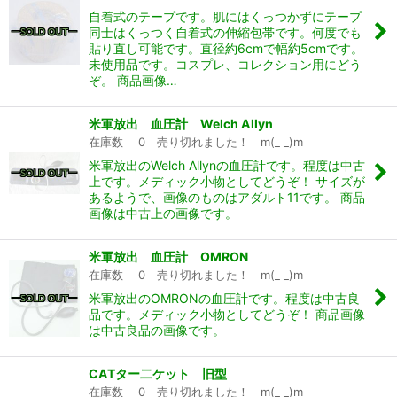
自着式のテープです。肌にはくっつかずにテープ
同士はくっつく自着式の伸縮包帯です。何度でも
貼り直し可能です。直径約6cmで幅約5cmです。
未使用品です。コスプレ、コレクション用にどう
ぞ。 商品画像…
米軍放出 血圧計 Welch Allyn
在庫数 0 売り切れました！ m(_ _)m
米軍放出のWelch Allynの血圧計です。程度は中古
上です。メディック小物としてどうぞ！ サイズが
あるようで、画像のものはアダルト11です。 商品
画像は中古上の画像です。
米軍放出 血圧計 OMRON
在庫数 0 売り切れました！ m(_ _)m
米軍放出のOMRONの血圧計です。程度は中古良
品です。メディック小物としてどうぞ！ 商品画像
は中古良品の画像です。
CATター二ケット 旧型
在庫数 0 売り切れました！ m(_ _)m