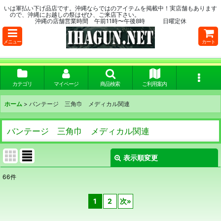
いは軍払い下げ品店です。沖縄ならではのアイテムを掲載中！実店舗もあります
ので、沖縄にお越しの祭はぜひ、ご来店下さい。
沖縄の店舗営業時間 午前11時〜午後8時 日曜定休
メニュー
カート
カテゴリ
マイページ
商品検索
ご利用案内
ホーム
>
バンテージ 三角巾 メディカル関連
バンテージ 三角巾 メディカル関連
表示順変更
閉じる
66
件
表示数
:
1
2
次
»
在庫あり