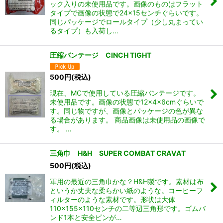
ック入りの未使用品です。画像のものはフラット
タイプで画像の状態で24×15センチぐらいです。
同じパッケージでロールタイプ（少し丸まってい
るタイプ）も入荷し…
圧縮バンテージ CINCH TIGHT
500
円
(税込)
現在、MCで使用している圧縮バンテージです。
未使用品です。画像の状態で12×4×6cmぐらいで
す。同じ物ですが、画像とパッケージの色が異な
る場合があります。 商品画像は未使用品の画像で
す。 …
三角巾 H&H SUPER COMBAT CRAVAT
500
円
(税込)
軍用の最近の三角巾かな？H&H製です。素材は布
というか丈夫な柔らかい紙のような。コーヒーフ
ィルターのような素材です。形状は大体
110×155×110センチの二等辺三角形です。ゴムバ
ンド1本と安全ピンが…